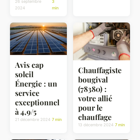
26 septembre
3
2024
min
Avis cap
Chauffagiste
soleil
bougival
Énergie : un
(78380) :
service
votre allié
exceptionnel
pour le
à 4,9/5
chauffage
21 décembre 2024
7 min
13 décembre 2024
7 min