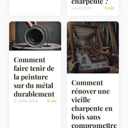
charpente ?
1 avril 2024
6 min
Comment
faire tenir de
la peinture
Comment
sur du métal
rénover une
durablement
vieille
31 juillet 2024
5 min
charpente en
bois sans
compromettre