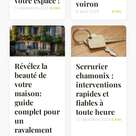
votre espace !
voiron
17 décembre 2024
6 min
8 août 2024
4 min
Révélez la
Serrurier
beauté de
chamonix :
votre
interventions
maison:
rapides et
guide
fiables à
complet pour
toute heure
un
27 décembre 2024
5 min
ravalement