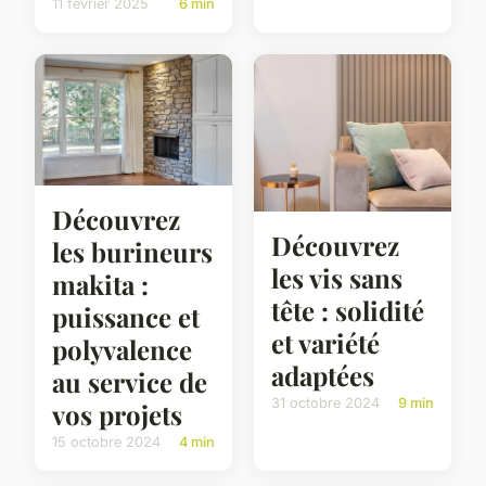
11 février 2025
6 min
Découvrez
Découvrez
les burineurs
les vis sans
makita :
tête : solidité
puissance et
et variété
polyvalence
adaptées
au service de
31 octobre 2024
9 min
vos projets
15 octobre 2024
4 min