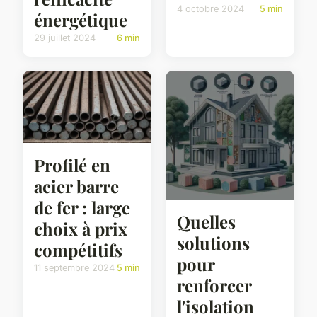
4 octobre 2024
5 min
énergétique
29 juillet 2024
6 min
Profilé en
acier barre
de fer : large
Quelles
choix à prix
solutions
compétitifs
pour
11 septembre 2024
5 min
renforcer
l'isolation