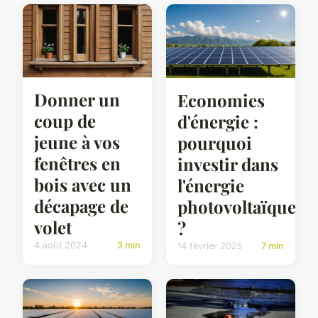
Donner un
Economies
coup de
d'énergie :
jeune à vos
pourquoi
fenêtres en
investir dans
bois avec un
l'énergie
décapage de
photovoltaïque
volet
?
4 août 2024
3 min
14 février 2025
7 min