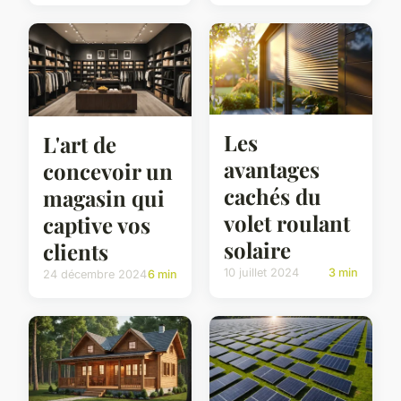
Les
L'art de
avantages
concevoir un
cachés du
magasin qui
volet roulant
captive vos
solaire
clients
10 juillet 2024
3 min
24 décembre 2024
6 min