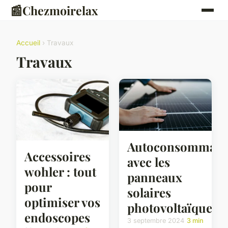
📰
Chezmoirelax
Accueil
› Travaux
Travaux
Autoconsommati
Accessoires
avec les
wohler : tout
panneaux
pour
solaires
optimiser vos
photovoltaïques
endoscopes
3 septembre 2024
3 min