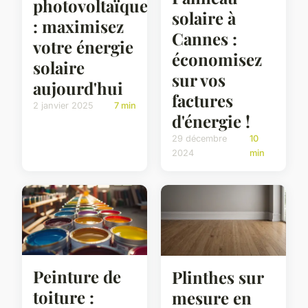
photovoltaïque
solaire à
: maximisez
Cannes :
votre énergie
économisez
solaire
sur vos
aujourd'hui
factures
2 janvier 2025
7 min
d'énergie !
29 décembre
10
2024
min
Peinture de
Plinthes sur
toiture :
mesure en