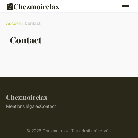
📰
Chezmoirelax
Accueil
›
Contact
Contact
Chezmoirelax
Mentions légales
Contact
© 2026 Chezmoirelax. Tous droits réservés.