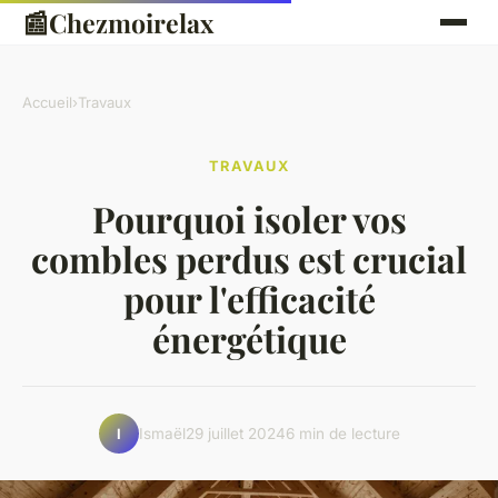
📰
Chezmoirelax
Accueil
›
Travaux
TRAVAUX
Pourquoi isoler vos
combles perdus est crucial
pour l'efficacité
énergétique
Ismaël
29 juillet 2024
6 min de lecture
I