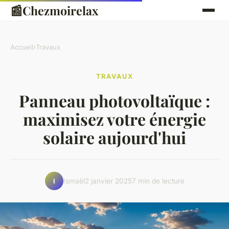
📰
Chezmoirelax
Accueil
›
Travaux
TRAVAUX
Panneau photovoltaïque :
maximisez votre énergie
solaire aujourd'hui
Ismaël
2 janvier 2025
7 min de lecture
I