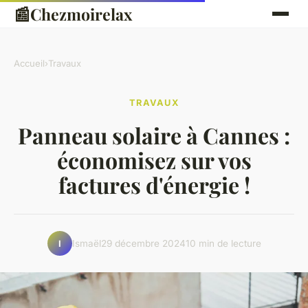
📰
Chezmoirelax
Accueil
›
Travaux
TRAVAUX
Panneau solaire à Cannes :
économisez sur vos
factures d'énergie !
Ismaël
29 décembre 2024
10 min de lecture
I