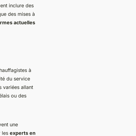
ent inclure des
 que des mises à
rmes actuelles
hauffagistes à
ité du service
 variées allant
élais ou des
vent une
r les
experts en