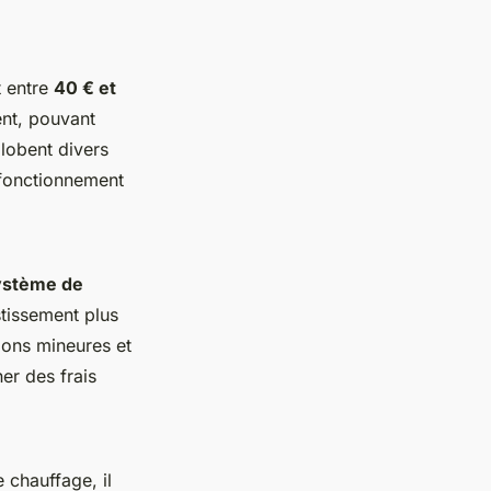
 entre
40 € et
ent, pouvant
globent divers
 fonctionnement
système de
tissement plus
ions mineures et
er des frais
 chauffage, il