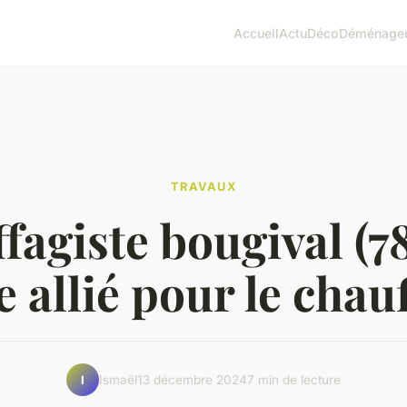
Accueil
Actu
Déco
Déménage
TRAVAUX
fagiste bougival (78
e allié pour le chau
Ismaël
13 décembre 2024
7 min de lecture
I