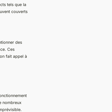
ts tels que la
souvent couverts
ntionner des
ace. Ces
on fait appel à
fonctionnement
 de nombreux
mprévisible.