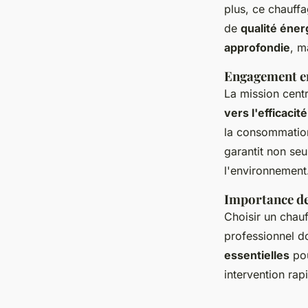
plus, ce chauffa
de
qualité éner
approfondie
, m
Engagement en
La mission cent
vers l'efficaci
la consommation
garantit non seu
l'environnement
Importance d
Choisir un chau
professionnel d
essentielles
pou
intervention rap