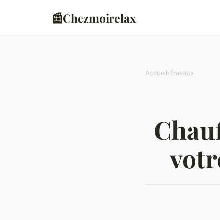
📰
Chezmoirelax
Accueil
›
Travaux
Chauf
votr