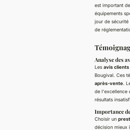
est important de
équipements spé
jour de sécurit
de réglementati
Témoignage
Analyse des av
Les
avis clients
Bougival. Ces t
après-vente
. L
de l'excellence
résultats insatis
Importance de
Choisir un
prest
décision mieux 