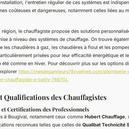
'installation, l'entretien régulier de ces systèmes est indisp
nnes coûteuses et dangereuses, notamment celles liées au
 région, le chauffagiste propose des solutions personnalisée
 mise à niveau des systèmes de chauffage. On trouve égale
ue les chaudières à gaz, les chaudières à fioul et les pompe
articulièrement prisées pour leur efficacité énergétique et l
n été comme en hiver. Pour découvrir plus sur les options d
 explorer
https://mesdepanneurs78yvelines.com/plomberie-
er-chauffagiste-a-bailly-78870/
.
t Qualifications des Chauffagistes
 et Certifications des Professionnels
tes à Bougival, notamment ceux comme
Hubert Chauffage
,
cations reconnues telles que celles de
Qualibat Technicité 