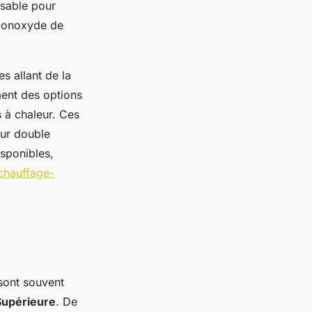
ensable pour
 monoxyde de
s allant de la
ment des options
s à chaleur. Ces
eur double
isponibles,
chauffage-
 sont souvent
Supérieure
. De