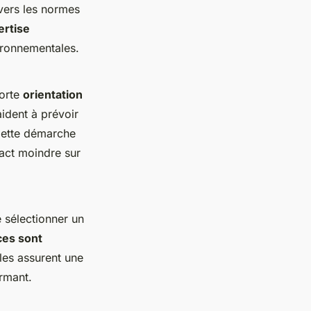
vers les normes
ertise
ironnementales.
forte
orientation
aident à prévoir
Cette démarche
pact moindre sur
 sélectionner un
es sont
lles assurent une
ormant.