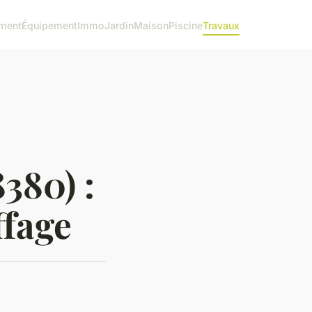
ment
Équipement
Immo
Jardin
Maison
Piscine
Travaux
380) :
ffage