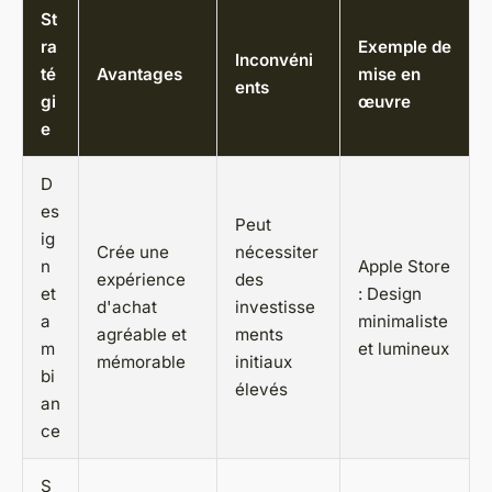
St
ra
Exemple de
Inconvéni
té
Avantages
mise en
ents
gi
œuvre
e
D
es
Peut
ig
Crée une
nécessiter
n
Apple Store
expérience
des
et
: Design
d'achat
investisse
a
minimaliste
agréable et
ments
m
et lumineux
mémorable
initiaux
bi
élevés
an
ce
S