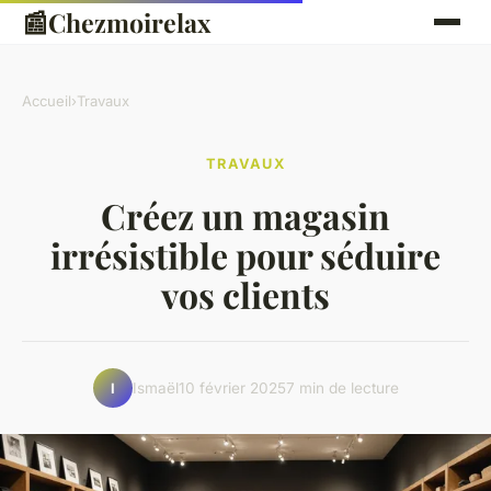
📰
Chezmoirelax
Accueil
›
Travaux
TRAVAUX
Créez un magasin
irrésistible pour séduire
vos clients
Ismaël
10 février 2025
7 min de lecture
I