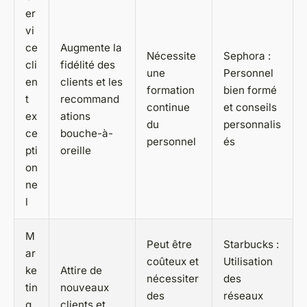
er
vi
ce
Augmente la
Nécessite
Sephora :
cli
fidélité des
une
Personnel
en
clients et les
formation
bien formé
t
recommand
continue
et conseils
ex
ations
du
personnalis
ce
bouche-à-
personnel
és
pti
oreille
on
ne
l
M
Peut être
Starbucks :
ar
coûteux et
Utilisation
ke
Attire de
nécessiter
des
tin
nouveaux
des
réseaux
g
clients et