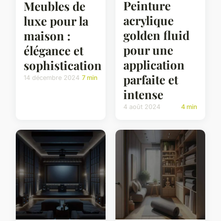
Peinture
Meubles de
acrylique
luxe pour la
golden fluid
maison :
pour une
élégance et
application
sophistication
parfaite et
14 décembre 2024
7 min
intense
4 août 2024
4 min