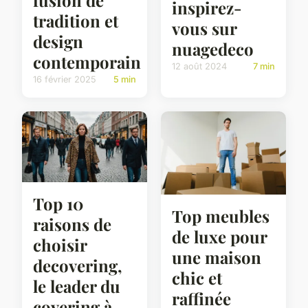
inspirez-
tradition et
vous sur
design
nuagedeco
contemporain
12 août 2024
7 min
16 février 2025
5 min
Top 10
Top meubles
raisons de
de luxe pour
choisir
une maison
decovering,
chic et
le leader du
raffinée
covering à