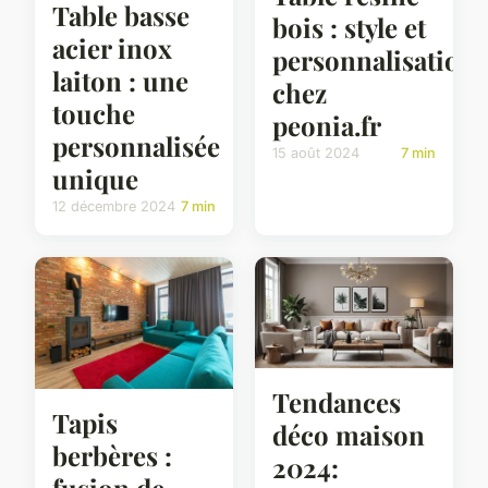
Table basse
bois : style et
acier inox
personnalisation
laiton : une
chez
touche
peonia.fr
personnalisée
15 août 2024
7 min
unique
12 décembre 2024
7 min
Tendances
Tapis
déco maison
berbères :
2024:
fusion de