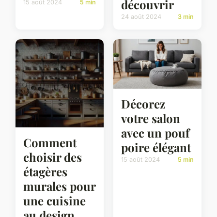
découvrir
15 août 2024
5 min
24 août 2024
3 min
Décorez
votre salon
avec un pouf
Comment
poire élégant
choisir des
15 août 2024
5 min
étagères
murales pour
une cuisine
au design