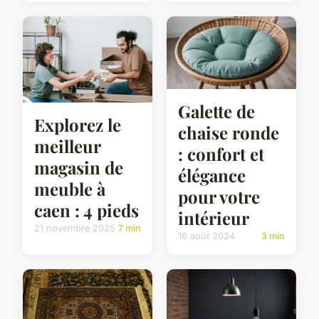
Galette de
Explorez le
chaise ronde
meilleur
: confort et
magasin de
élégance
meuble à
pour votre
caen : 4 pieds
intérieur
21 novembre 2025
7 min
16 août 2024
3 min