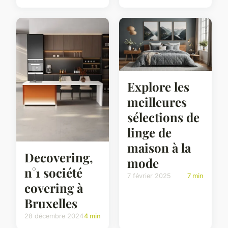
Explore les
meilleures
sélections de
linge de
maison à la
Decovering,
mode
n°1 société
7 février 2025
7 min
covering à
Bruxelles
28 décembre 2024
4 min