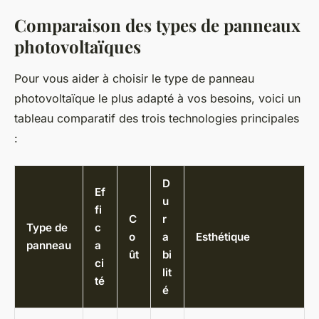
Comparaison des types de panneaux
photovoltaïques
Pour vous aider à choisir le type de panneau
photovoltaïque le plus adapté à vos besoins, voici un
tableau comparatif des trois technologies principales
:
D
Ef
u
fi
C
r
Type de
c
o
a
Esthétique
panneau
a
ût
bi
ci
lit
té
é