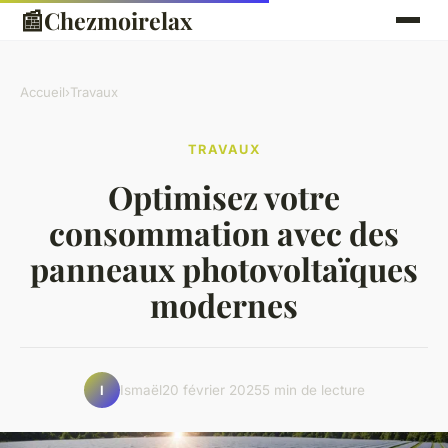
📰
Chezmoirelax
Accueil
›
Travaux
TRAVAUX
Optimisez votre
consommation avec des
panneaux photovoltaïques
modernes
Ismaël
20 février 2025
5 min de lecture
I