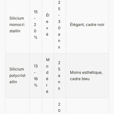
2
5
15
Él
-
Silicium
-
e
3
monocri
2
Élégant, cadre noir
v
0
stallin
0
é
a
%
n
s
M
2
13
o
Silicium
5
-
d
Moins esthétique,
polycrist
a
16
é
cadre bleu
allin
n
%
r
s
é
2
0