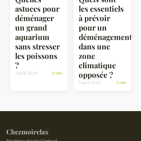
astuces pour
les essentiels
déménager
à prévoir
un grand
pour un
aquarium
déménagement
sans stresser
dans une
les poissons
zone
?
climatique
opposée ?
1 avril 2024
5 min
1 avril 2024
7 min
Chezmoirelax
Mentions légales
Contact