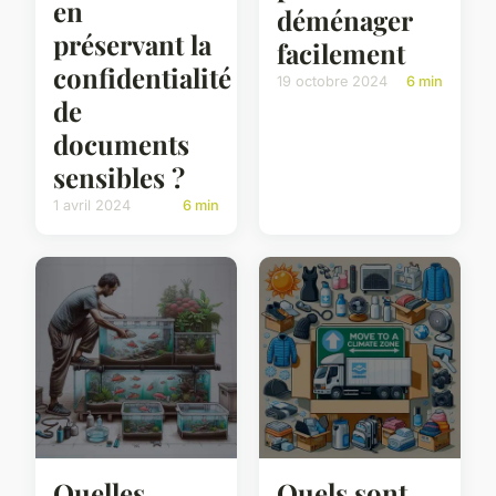
en
déménager
préservant la
facilement
confidentialité
19 octobre 2024
6 min
de
documents
sensibles ?
1 avril 2024
6 min
Quelles
Quels sont