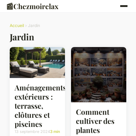
📰
Chezmoirelax
Accueil
› Jardin
Jardin
Aménagements
extérieurs :
terrasse,
Comment
clôtures et
cultiver des
piscines
plantes
13 septembre 2024
3 min