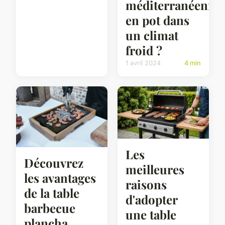
méditerranéenne
en pot dans
un climat
froid ?
1 avril 2024
4 min
Les
Découvrez
meilleures
les avantages
raisons
de la table
d'adopter
barbecue
une table
plancha