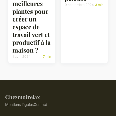
meilleures
9 septembre 2024
3 min
plantes pour
créer un
espace de
travail vert et
productif à la
maison ?
1 avril 2024
7 min
Chezmoirelax
Mentions légales
Contact