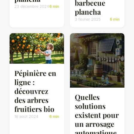
barbecue
23 décembre 2024
6 min
plancha
3 février 2025
6 min
Pépinière en
ligne :
découvrez
Quelles
des arbres
solutions
fruitiers bio
existent pour
16 août 2024
6 min
un arrosage
automatique