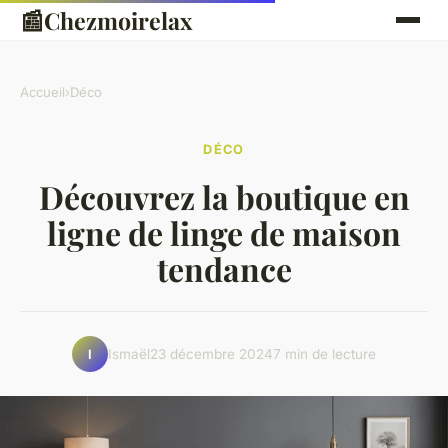
📰
Chezmoirelax
Accueil
›
Déco
DÉCO
Découvrez la boutique en
ligne de linge de maison
tendance
Ismaël
23 décembre 2024
7 min de lecture
I