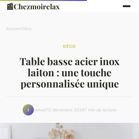
📰
Chezmoirelax
Accueil
›
Déco
DÉCO
Table basse acier inox
laiton : une touche
personnalisée unique
Ismaël
12 décembre 2024
7 min de lecture
I