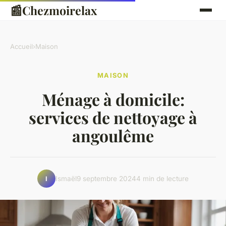
📰
Chezmoirelax
Accueil
›
Maison
MAISON
Ménage à domicile:
services de nettoyage à
angoulême
Ismaël
9 septembre 2024
4 min de lecture
I