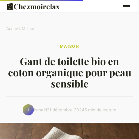
📰
Chezmoirelax
Accueil
›
Maison
MAISON
Gant de toilette bio en
coton organique pour peau
sensible
Ismaël
21 décembre 2024
5 min de lecture
I