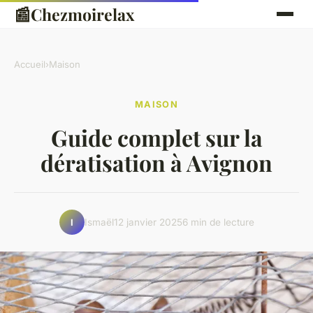
📰
Chezmoirelax
Accueil
›
Maison
MAISON
Guide complet sur la
dératisation à Avignon
Ismaël
12 janvier 2025
6 min de lecture
I