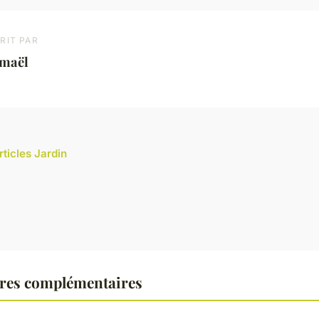
RIT PAR
smaël
rticles Jardin
ures complémentaires