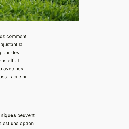
vrez comment
ajustant la
 pour des
ns effort
nu avec nos
ssi facile ni
hniques
peuvent
e est une option