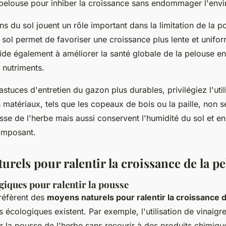
a pelouse pour inhiber la croissance sans endommager l'env
ins du sol jouent un rôle important dans la limitation de la 
 sol permet de favoriser une croissance plus lente et unifor
ide également à améliorer la santé globale de la pelouse en 
 nutriments.
astuces d'entretien du gazon plus durables, privilégiez l'utili
 matériaux, tels que les copeaux de bois ou la paille, non 
sse de l'herbe mais aussi conservent l'humidité du sol et enr
omposant.
rels pour ralentir la croissance de la p
giques pour ralentir la pousse
réfèrent des
moyens naturels pour ralentir la croissance 
s écologiques existent. Par exemple, l'utilisation de vinaigr
r la pousse de l'herbe sans recourir à des produits chimiqu