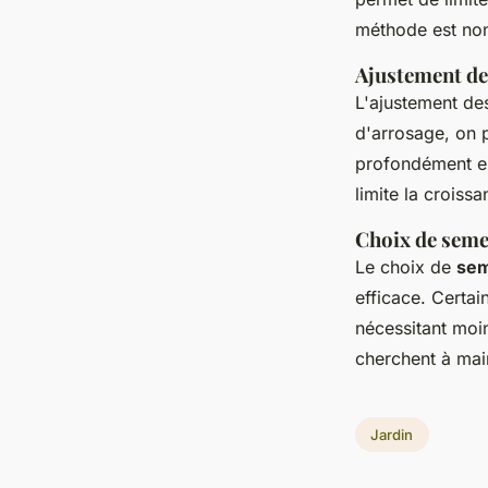
méthode est non
Ajustement de
L'ajustement des
d'arrosage, on p
profondément en
limite la croiss
Choix de seme
Le choix de
sem
efficace. Certa
nécessitant moi
cherchent à main
Jardin