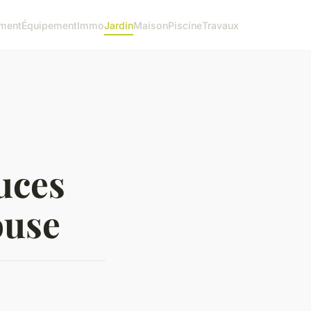
ment
Équipement
Immo
Jardin
Maison
Piscine
Travaux
tuces
ouse