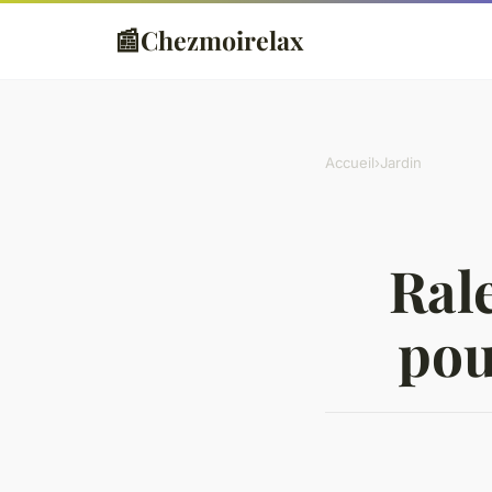
📰
Chezmoirelax
Accueil
›
Jardin
Rale
pou