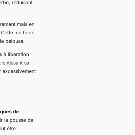
erbe, réduisant
èrement mais en
e. Cette méthode
la pelouse.
s à libération
alentissant sa
er excessivement
iques de
ir la pousse de
eut être