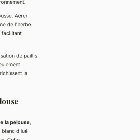
ironnement.
pousse. Aérer
me de l'herbe.
facilitant
sation de paillis
seulement
ichissent la
elouse
de la pelouse
,
e blanc dilué
es. Cette