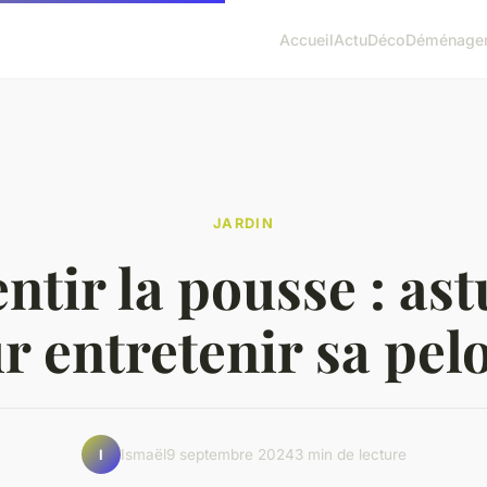
Accueil
Actu
Déco
Déménage
JARDIN
ntir la pousse : as
r entretenir sa pel
Ismaël
9 septembre 2024
3 min de lecture
I