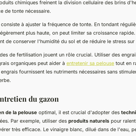
oduits chimiques freinent la division cellulaire des brins d'h
ce de tonte nécessaire.
consiste à ajuster la fréquence de tonte. En tondant réguli
 légèrement plus haute, on peut limiter sa croissance rapid
 de conserver l'humidité du sol et de réduire le stress sur 
es de fertilisation jouent un rôle crucial. Utiliser des engrai
grais organiques peut aider à
entretenir sa pelouse
tout en r
 engrais fournissent les nutriments nécessaires sans stimul
erbe.
entretien du gazon
en de la pelouse
optimal, il est crucial d'adopter des
techn
es. Par exemple, utiliser des
produits naturels
pour ralent
vérer très efficace. Le vinaigre blanc, dilué dans de l'eau, p