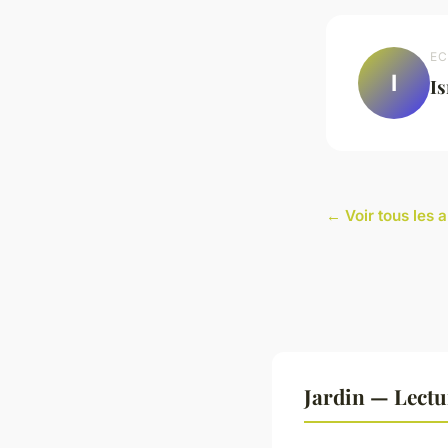
EC
I
I
← Voir tous les a
Jardin — Lect