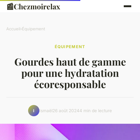
📰
Chezmoirelax
Accueil
›
Équipement
ÉQUIPEMENT
Gourdes haut de gamme
pour une hydratation
écoresponsable
Ismaël
26 août 2024
4 min de lecture
I