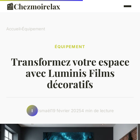
📰
Chezmoirelax
Accueil
›
Équipement
ÉQUIPEMENT
Transformez votre espace
avec Luminis Films
décoratifs
Ismaël
19 février 2025
4 min de lecture
I