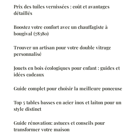
Prix des tuiles vernissées : coût et avantages
détaillés
Boostez votre confort avec un chauffagiste à
bougival (78380)
Trouver un artisan pour votre double vitrage
personnalisé
Jouets en bois écologiques pour enfant : guides et
idées cadeaux
Guide complet pour choisir la meilleure ponceuse
Top 5 tables basses en acier inox et laiton pour un
style distinct
Guide rénovation: astuces et conseils pour
transformer votre maison