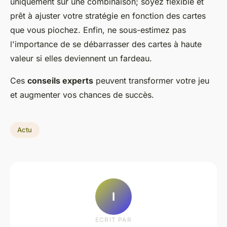
uniquement sur une combinaison; soyez flexible et
prêt à ajuster votre stratégie en fonction des cartes
que vous piochez. Enfin, ne sous-estimez pas
l'importance de se débarrasser des cartes à haute
valeur si elles deviennent un fardeau.
Ces
conseils experts
peuvent transformer votre jeu
et augmenter vos chances de succès.
Actu
I
ECRIT PAR