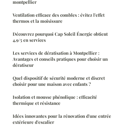
montpellier
Ventilation efficace des combles : évitez l'effet
thermos et la moisissure
Découvrez pourquoi Cap Soleil Énergie obtient
4,9/5 en services
Les services de dératisation à Montpellier :
Avantages et conseils pratiques pour choisir un
dératiseur
Quel dispositif de sécurité moderne et discret
choisir pour une maison avec enfants ?
Isolation et mousse phénolique : efficacité
thermique et résistance
Idées innovantes pour la rénovation d'une entrée
extérieure d'escalier