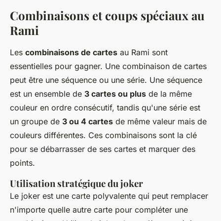
Combinaisons et coups spéciaux au
Rami
Les
combinaisons de cartes
au Rami sont
essentielles pour gagner. Une combinaison de cartes
peut être une séquence ou une série. Une séquence
est un ensemble de
3 cartes ou plus
de la même
couleur en ordre consécutif, tandis qu'une série est
un groupe de
3 ou 4 cartes
de même valeur mais de
couleurs différentes. Ces combinaisons sont la clé
pour se débarrasser de ses cartes et marquer des
points.
Utilisation stratégique du joker
Le joker est une carte polyvalente qui peut remplacer
n'importe quelle autre carte pour compléter une