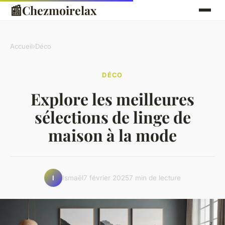
📰
Chezmoirelax
Accueil
›
Déco
DÉCO
Explore les meilleures
sélections de linge de
maison à la mode
Ismaël
7 février 2025
7 min de lecture
I