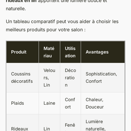
rideaux en lin
apportent une lumière douce et
naturelle.
Un tableau comparatif peut vous aider à choisir les
meilleurs produits pour votre salon :
Maté
Utilis
Produit
Avantages
riau
ation
Velou
Déco
Coussins
Sophistication,
rs,
ratio
décoratifs
Confort
Lin
n
Conf
Chaleur,
Plaids
Laine
ort
Douceur
Lumière
Fenê
Rideaux
Lin
naturelle,