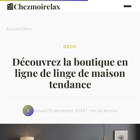
📰
Chezmoirelax
Accueil
›
Déco
DÉCO
Découvrez la boutique en
ligne de linge de maison
tendance
Ismaël
23 décembre 2024
7 min de lecture
I