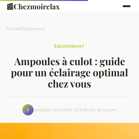
📰
Chezmoirelax
Accueil
›
Équipement
ÉQUIPEMENT
Ampoules à culot : guide
pour un éclairage optimal
chez vous
Ismaël
23 décembre 2024
6 min de lecture
I