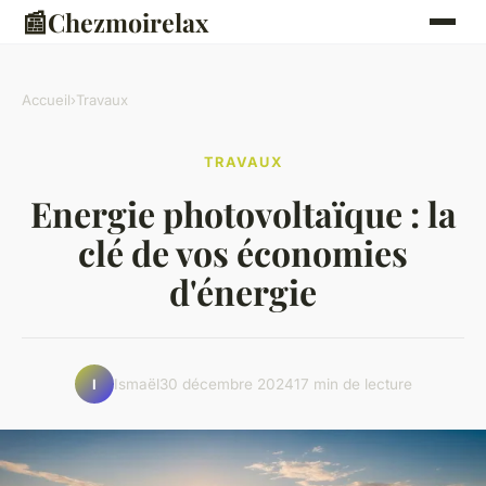
📰
Chezmoirelax
Accueil
›
Travaux
TRAVAUX
Energie photovoltaïque : la
clé de vos économies
d'énergie
Ismaël
30 décembre 2024
17 min de lecture
I