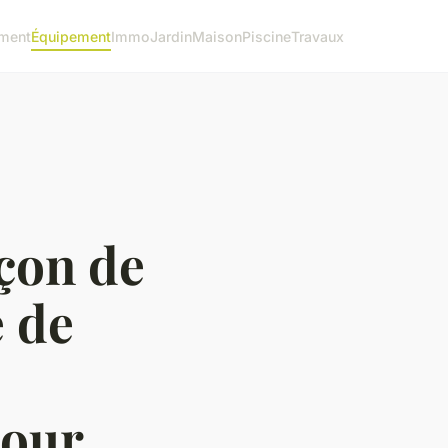
ment
Équipement
Immo
Jardin
Maison
Piscine
Travaux
açon de
 de
pour