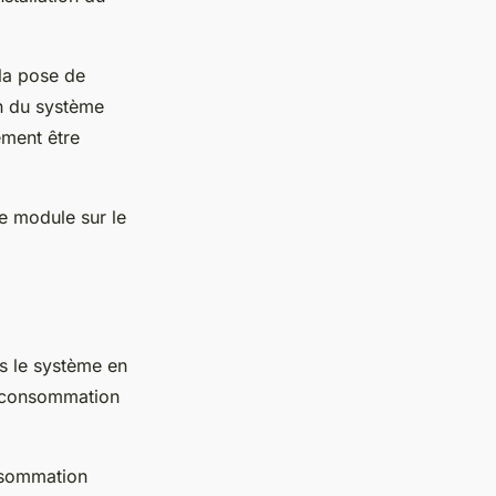
la pose de
on du système
ement être
 le module sur le
is le système en
re consommation
nsommation