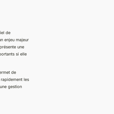
iel de
un enjeu majeur
eprésente une
ortants si elle
ermet de
 rapidement les
 une gestion