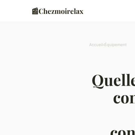
📰
Chezmoirelax
Accueil
›
Équipement
Quelle
co
con