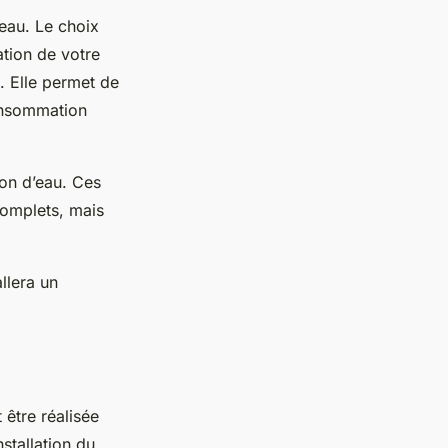
’eau. Le choix
tion de votre
. Elle permet de
consommation
ion d’eau. Ces
omplets, mais
allera un
t être réalisée
stallation du