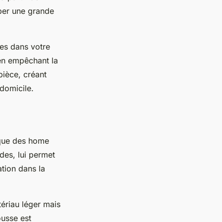
rber une grande
res dans votre
 en empêchant la
 pièce, créant
domicile.
ique des home
des, lui permet
ation dans la
ériau léger mais
ousse est