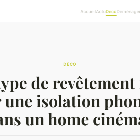
Accueil
Actu
Déco
Déménage
DÉCO
type de revêtement
 une isolation pho
ans un home ciném