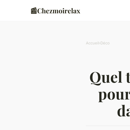
📰
Chezmoirelax
Accueil
›
Déco
Quel 
pour
d