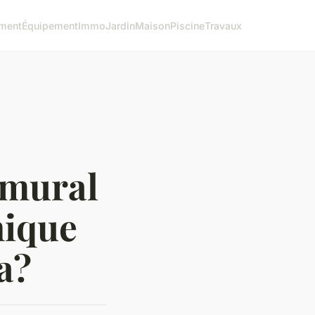
ment
Équipement
Immo
Jardin
Maison
Piscine
Travaux
 mural
nique
a?