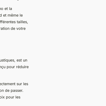
o et la
ond et même le
férentes tailles,
ration de votre
stiques, est un
nçu pour réduire
ectement sur les
on de passer.
oix pour les