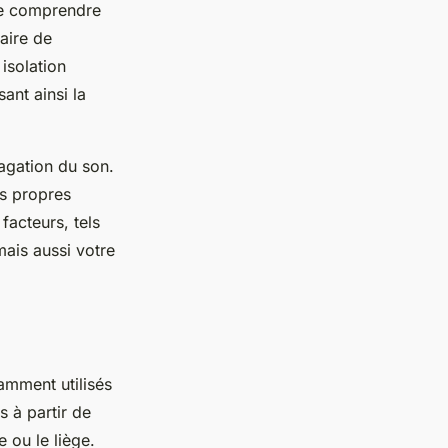
de comprendre
aire de
isolation
ant ainsi la
agation du son.
es propres
acteurs, tels
mais aussi votre
amment utilisés
 à partir de
 ou le liège.