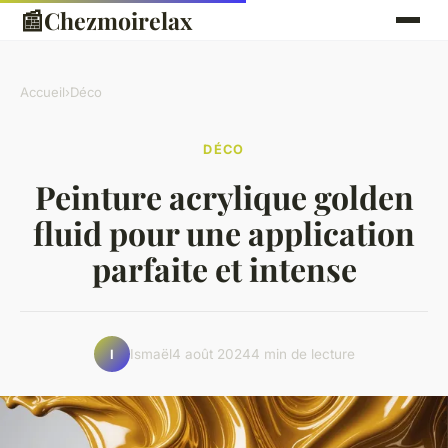
📰
Chezmoirelax
Accueil
›
Déco
DÉCO
Peinture acrylique golden
fluid pour une application
parfaite et intense
Ismaël
4 août 2024
4 min de lecture
I